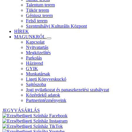
Talentum terem
Tükör terem
Géniusz terem
Felső terem
Szentmihályi Kulturális Központ
HÍREK
MAGUNKRÓL
Kapcsolat
Nyitvatartás
Megközelítés
Parkolás
Házirend
GYIK
Munkatársak
Ligeti Könyveskuckó
Sajtószoba
Jogi nyilatkozat és panaszkezelési szabályzat
Közérdekű adatok
Partnerintézményeink
JEGYVÁSÁRLÁS