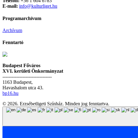
Telefon:
+36 1 604 6783
E-mail:
info@kulturliget.hu
Programarchívum
Archívum
Fenntartó
Budapest Főváros
XVI. kerületi Önkormányzat
--------------------------------
1163 Budapest,
Havashalom utca 43.
bp16.hu
© 2026. Erzsébetligeti Színház. Minden jog fenntartva.