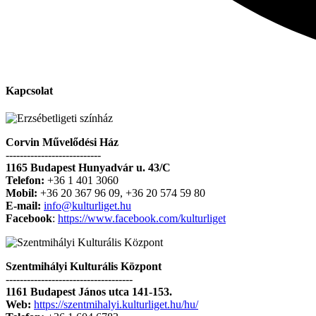
Kapcsolat
Corvin Művelődési Ház
---------------------------
1165 Budapest Hunyadvár u. 43/C
Telefon:
+36 1 401 3060
Mobil:
+36 20 367 96 09, +36 20 574 59 80
E-mail:
info@kulturliget.hu
Facebook
:
https://www.facebook.com/kulturliget
Szentmihályi Kulturális Központ
------------------------------------
1161 Budapest János utca 141-153.
Web:
https://szentmihalyi.kulturliget.hu/hu/