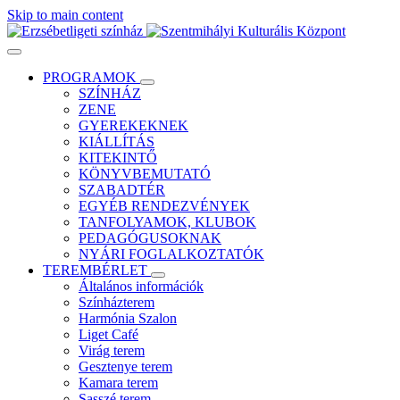
Skip to main content
PROGRAMOK
SZÍNHÁZ
ZENE
GYEREKEKNEK
KIÁLLÍTÁS
KITEKINTŐ
KÖNYVBEMUTATÓ
SZABADTÉR
EGYÉB RENDEZVÉNYEK
TANFOLYAMOK, KLUBOK
PEDAGÓGUSOKNAK
NYÁRI FOGLALKOZTATÓK
TEREMBÉRLET
Általános információk
Színházterem
Harmónia Szalon
Liget Café
Virág terem
Gesztenye terem
Kamara terem
Sasszé terem