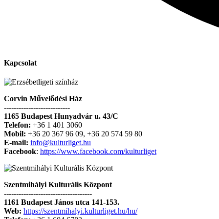
Kapcsolat
Corvin Művelődési Ház
---------------------------
1165 Budapest Hunyadvár u. 43/C
Telefon:
+36 1 401 3060
Mobil:
+36 20 367 96 09, +36 20 574 59 80
E-mail:
info@kulturliget.hu
Facebook
:
https://www.facebook.com/kulturliget
Szentmihályi Kulturális Központ
------------------------------------
1161 Budapest János utca 141-153.
Web:
https://szentmihalyi.kulturliget.hu/hu/