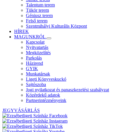
Talentum terem
Tükör terem
Géniusz terem
Felső terem
Szentmihályi Kulturális Központ
HÍREK
MAGUNKRÓL
Kapcsolat
Nyitvatartás
Megközelítés
Parkolás
Házirend
GYIK
Munkatársak
Ligeti Könyveskuckó
Sajtószoba
Jogi nyilatkozat és panaszkezelési szabályzat
Közérdekű adatok
Partnerintézményeink
JEGYVÁSÁRLÁS