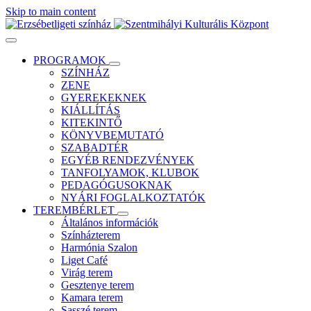
Skip to main content
PROGRAMOK
SZÍNHÁZ
ZENE
GYEREKEKNEK
KIÁLLÍTÁS
KITEKINTŐ
KÖNYVBEMUTATÓ
SZABADTÉR
EGYÉB RENDEZVÉNYEK
TANFOLYAMOK, KLUBOK
PEDAGÓGUSOKNAK
NYÁRI FOGLALKOZTATÓK
TEREMBÉRLET
Általános információk
Színházterem
Harmónia Szalon
Liget Café
Virág terem
Gesztenye terem
Kamara terem
Sasszé terem