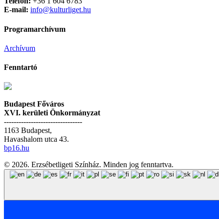
Telefon:
+36 1 604 6783
E-mail:
info@kulturliget.hu
Programarchívum
Archívum
Fenntartó
Budapest Főváros
XVI. kerületi Önkormányzat
--------------------------------
1163 Budapest,
Havashalom utca 43.
bp16.hu
© 2026. Erzsébetligeti Színház. Minden jog fenntartva.