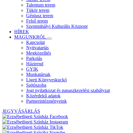
Talentum terem
Tükör terem
Géniusz terem
Felső terem
Szentmihályi Kulturális Központ
HÍREK
MAGUNKRÓL
Kapcsolat
Nyitvatartás
Megközelítés
Parkolás
Házirend
GYIK
Munkatársak
Ligeti Könyveskuckó
Sajtószoba
Jogi nyilatkozat és panaszkezelési szabályzat
Közérdekű adatok
Partnerintézményeink
JEGYVÁSÁRLÁS