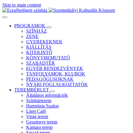
Skip to main content
PROGRAMOK
SZÍNHÁZ
ZENE
GYEREKEKNEK
KIÁLLÍTÁS
KITEKINTŐ
KÖNYVBEMUTATÓ
SZABADTÉR
EGYÉB RENDEZVÉNYEK
TANFOLYAMOK, KLUBOK
PEDAGÓGUSOKNAK
NYÁRI FOGLALKOZTATÓK
TEREMBÉRLET
Általános információk
Színházterem
Harmónia Szalon
Liget Café
Virág terem
Gesztenye terem
Kamara terem
Sasszé terem