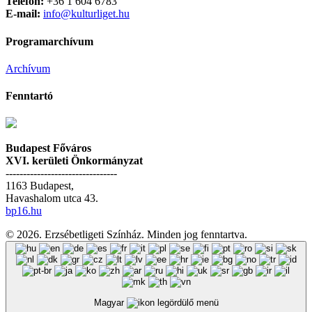
Telefon:
+36 1 604 6783
E-mail:
info@kulturliget.hu
Programarchívum
Archívum
Fenntartó
Budapest Főváros
XVI. kerületi Önkormányzat
--------------------------------
1163 Budapest,
Havashalom utca 43.
bp16.hu
© 2026. Erzsébetligeti Színház. Minden jog fenntartva.
Magyar