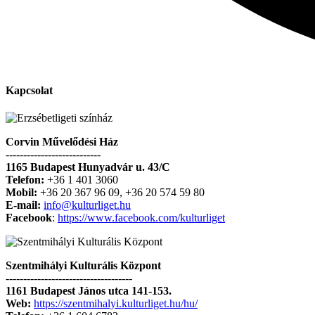
Kapcsolat
Corvin Művelődési Ház
---------------------------
1165 Budapest Hunyadvár u. 43/C
Telefon:
+36 1 401 3060
Mobil:
+36 20 367 96 09, +36 20 574 59 80
E-mail:
info@kulturliget.hu
Facebook
:
https://www.facebook.com/kulturliget
Szentmihályi Kulturális Központ
------------------------------------
1161 Budapest János utca 141-153.
Web:
https://szentmihalyi.kulturliget.hu/hu/