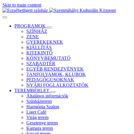
Skip to main content
PROGRAMOK
SZÍNHÁZ
ZENE
GYEREKEKNEK
KIÁLLÍTÁS
KITEKINTŐ
KÖNYVBEMUTATÓ
SZABADTÉR
EGYÉB RENDEZVÉNYEK
TANFOLYAMOK, KLUBOK
PEDAGÓGUSOKNAK
NYÁRI FOGLALKOZTATÓK
TEREMBÉRLET
Általános információk
Színházterem
Harmónia Szalon
Liget Café
Virág terem
Gesztenye terem
Kamara terem
Sasszé terem