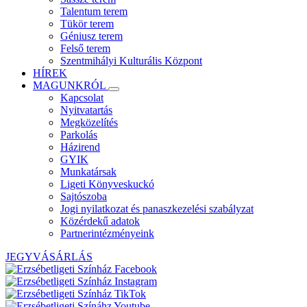
Talentum terem
Tükör terem
Géniusz terem
Felső terem
Szentmihályi Kulturális Központ
HÍREK
MAGUNKRÓL
Kapcsolat
Nyitvatartás
Megközelítés
Parkolás
Házirend
GYIK
Munkatársak
Ligeti Könyveskuckó
Sajtószoba
Jogi nyilatkozat és panaszkezelési szabályzat
Közérdekű adatok
Partnerintézményeink
JEGYVÁSÁRLÁS