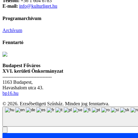
Telefon:
+36 1 604 6783
E-mail:
info@kulturliget.hu
Programarchívum
Archívum
Fenntartó
Budapest Főváros
XVI. kerületi Önkormányzat
--------------------------------
1163 Budapest,
Havashalom utca 43.
bp16.hu
© 2026. Erzsébetligeti Színház. Minden jog fenntartva.