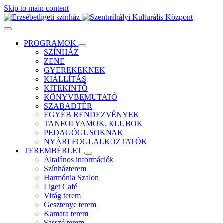
Skip to main content
PROGRAMOK
SZÍNHÁZ
ZENE
GYEREKEKNEK
KIÁLLÍTÁS
KITEKINTŐ
KÖNYVBEMUTATÓ
SZABADTÉR
EGYÉB RENDEZVÉNYEK
TANFOLYAMOK, KLUBOK
PEDAGÓGUSOKNAK
NYÁRI FOGLALKOZTATÓK
TEREMBÉRLET
Általános információk
Színházterem
Harmónia Szalon
Liget Café
Virág terem
Gesztenye terem
Kamara terem
Sasszé terem