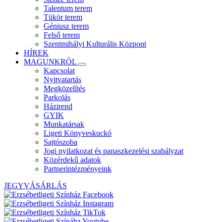
Talentum terem
Tükör terem
Géniusz terem
Felső terem
Szentmihályi Kulturális Központ
HÍREK
MAGUNKRÓL
Kapcsolat
Nyitvatartás
Megközelítés
Parkolás
Házirend
GYIK
Munkatársak
Ligeti Könyveskuckó
Sajtószoba
Jogi nyilatkozat és panaszkezelési szabályzat
Közérdekű adatok
Partnerintézményeink
JEGYVÁSÁRLÁS