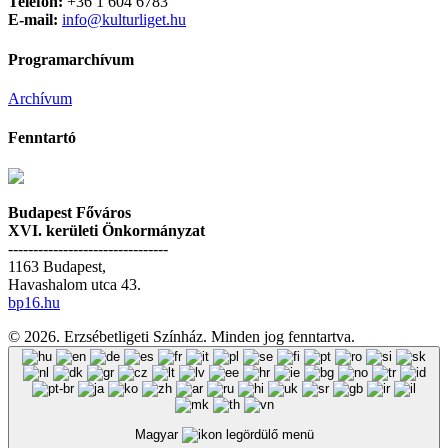
Telefon:
+36 1 604 6783
E-mail:
info@kulturliget.hu
Programarchívum
Archívum
Fenntartó
Budapest Főváros
XVI. kerületi Önkormányzat
--------------------------------
1163 Budapest,
Havashalom utca 43.
bp16.hu
© 2026. Erzsébetligeti Színház. Minden jog fenntartva.
Magyar