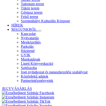
Talentum terem
Tükör terem
Géniusz terem
Felső terem
Szentmihályi Kulturális Központ
HÍREK
MAGUNKRÓL
Kapcsolat
Nyitvatartás
Megközelítés
Parkolás
Házirend
GYIK
Munkatársak
Ligeti Könyveskuckó
Sajtószoba
Jogi nyilatkozat és panaszkezelési szabályzat
Közérdekű adatok
Partnerintézményeink
JEGYVÁSÁRLÁS