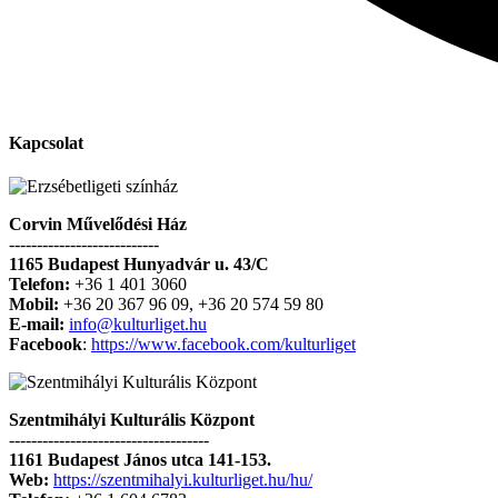
Kapcsolat
Corvin Művelődési Ház
---------------------------
1165 Budapest Hunyadvár u. 43/C
Telefon:
+36 1 401 3060
Mobil:
+36 20 367 96 09, +36 20 574 59 80
E-mail:
info@kulturliget.hu
Facebook
:
https://www.facebook.com/kulturliget
Szentmihályi Kulturális Központ
------------------------------------
1161 Budapest János utca 141-153.
Web:
https://szentmihalyi.kulturliget.hu/hu/