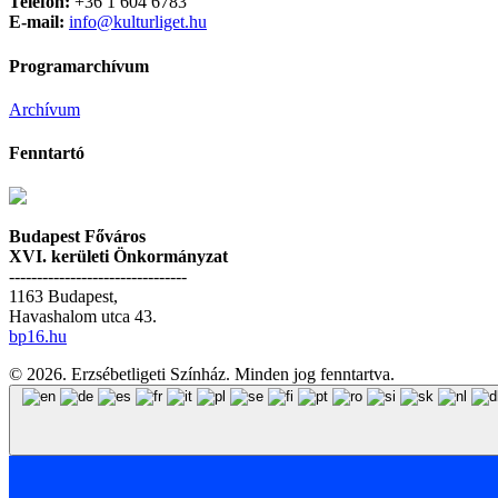
Telefon:
+36 1 604 6783
E-mail:
info@kulturliget.hu
Programarchívum
Archívum
Fenntartó
Budapest Főváros
XVI. kerületi Önkormányzat
--------------------------------
1163 Budapest,
Havashalom utca 43.
bp16.hu
© 2026. Erzsébetligeti Színház. Minden jog fenntartva.