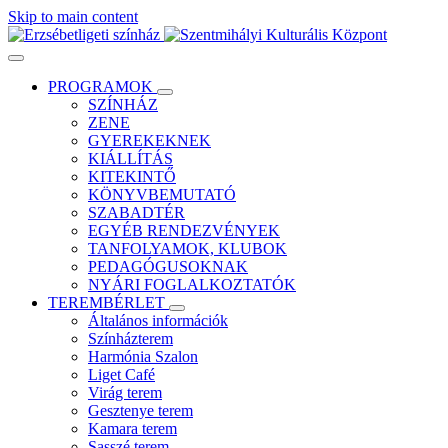
Skip to main content
PROGRAMOK
SZÍNHÁZ
ZENE
GYEREKEKNEK
KIÁLLÍTÁS
KITEKINTŐ
KÖNYVBEMUTATÓ
SZABADTÉR
EGYÉB RENDEZVÉNYEK
TANFOLYAMOK, KLUBOK
PEDAGÓGUSOKNAK
NYÁRI FOGLALKOZTATÓK
TEREMBÉRLET
Általános információk
Színházterem
Harmónia Szalon
Liget Café
Virág terem
Gesztenye terem
Kamara terem
Sasszé terem