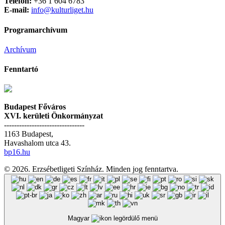
Telefon:
+36 1 604 6783
E-mail:
info@kulturliget.hu
Programarchívum
Archívum
Fenntartó
Budapest Főváros
XVI. kerületi Önkormányzat
--------------------------------
1163 Budapest,
Havashalom utca 43.
bp16.hu
© 2026. Erzsébetligeti Színház. Minden jog fenntartva.
Magyar