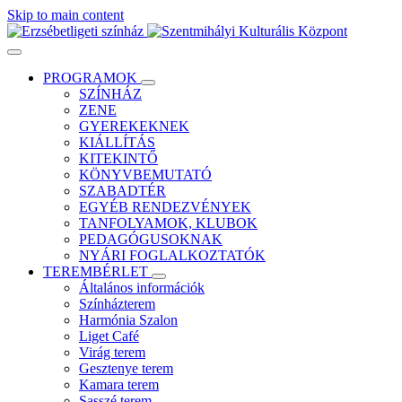
Skip to main content
PROGRAMOK
SZÍNHÁZ
ZENE
GYEREKEKNEK
KIÁLLÍTÁS
KITEKINTŐ
KÖNYVBEMUTATÓ
SZABADTÉR
EGYÉB RENDEZVÉNYEK
TANFOLYAMOK, KLUBOK
PEDAGÓGUSOKNAK
NYÁRI FOGLALKOZTATÓK
TEREMBÉRLET
Általános információk
Színházterem
Harmónia Szalon
Liget Café
Virág terem
Gesztenye terem
Kamara terem
Sasszé terem