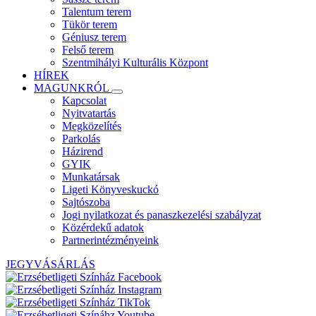
Talentum terem
Tükör terem
Géniusz terem
Felső terem
Szentmihályi Kulturális Központ
HÍREK
MAGUNKRÓL
Kapcsolat
Nyitvatartás
Megközelítés
Parkolás
Házirend
GYIK
Munkatársak
Ligeti Könyveskuckó
Sajtószoba
Jogi nyilatkozat és panaszkezelési szabályzat
Közérdekű adatok
Partnerintézményeink
JEGYVÁSÁRLÁS