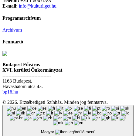
Telefon:
+36 1 604 6783
E-mail:
info@kulturliget.hu
Programarchívum
Archívum
Fenntartó
Budapest Főváros
XVI. kerületi Önkormányzat
--------------------------------
1163 Budapest,
Havashalom utca 43.
bp16.hu
© 2026. Erzsébetligeti Színház. Minden jog fenntartva.
Magyar