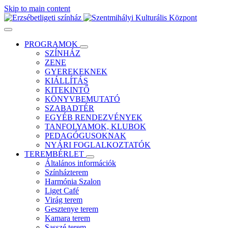
Skip to main content
PROGRAMOK
SZÍNHÁZ
ZENE
GYEREKEKNEK
KIÁLLÍTÁS
KITEKINTŐ
KÖNYVBEMUTATÓ
SZABADTÉR
EGYÉB RENDEZVÉNYEK
TANFOLYAMOK, KLUBOK
PEDAGÓGUSOKNAK
NYÁRI FOGLALKOZTATÓK
TEREMBÉRLET
Általános információk
Színházterem
Harmónia Szalon
Liget Café
Virág terem
Gesztenye terem
Kamara terem
Sasszé terem