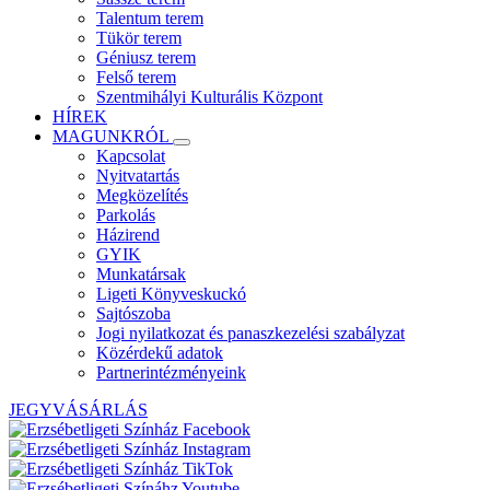
Talentum terem
Tükör terem
Géniusz terem
Felső terem
Szentmihályi Kulturális Központ
HÍREK
MAGUNKRÓL
Kapcsolat
Nyitvatartás
Megközelítés
Parkolás
Házirend
GYIK
Munkatársak
Ligeti Könyveskuckó
Sajtószoba
Jogi nyilatkozat és panaszkezelési szabályzat
Közérdekű adatok
Partnerintézményeink
JEGYVÁSÁRLÁS