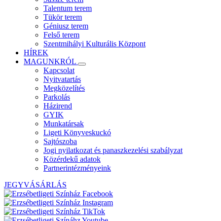
Talentum terem
Tükör terem
Géniusz terem
Felső terem
Szentmihályi Kulturális Központ
HÍREK
MAGUNKRÓL
Kapcsolat
Nyitvatartás
Megközelítés
Parkolás
Házirend
GYIK
Munkatársak
Ligeti Könyveskuckó
Sajtószoba
Jogi nyilatkozat és panaszkezelési szabályzat
Közérdekű adatok
Partnerintézményeink
JEGYVÁSÁRLÁS