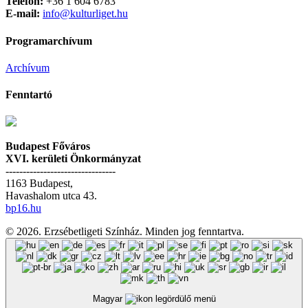
Telefon:
+36 1 604 6783
E-mail:
info@kulturliget.hu
Programarchívum
Archívum
Fenntartó
Budapest Főváros
XVI. kerületi Önkormányzat
--------------------------------
1163 Budapest,
Havashalom utca 43.
bp16.hu
© 2026. Erzsébetligeti Színház. Minden jog fenntartva.
Magyar