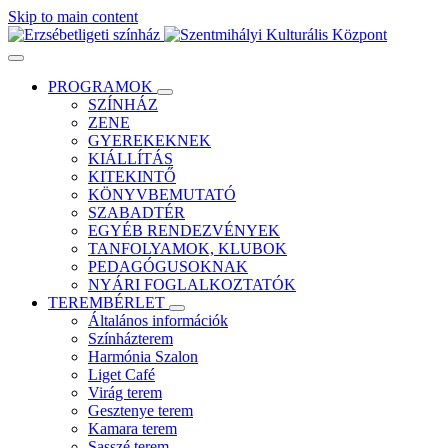
Skip to main content
PROGRAMOK
SZÍNHÁZ
ZENE
GYEREKEKNEK
KIÁLLÍTÁS
KITEKINTŐ
KÖNYVBEMUTATÓ
SZABADTÉR
EGYÉB RENDEZVÉNYEK
TANFOLYAMOK, KLUBOK
PEDAGÓGUSOKNAK
NYÁRI FOGLALKOZTATÓK
TEREMBÉRLET
Általános információk
Színházterem
Harmónia Szalon
Liget Café
Virág terem
Gesztenye terem
Kamara terem
Sasszé terem