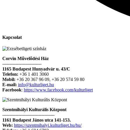
Kapcsolat
Corvin Művelődési Ház
---------------------------
1165 Budapest Hunyadvár u. 43/C
Telefon:
+36 1 401 3060
Mobil:
+36 20 367 96 09, +36 20 574 59 80
E-mail:
info@kulturliget.hu
Facebook
:
https://www.facebook.com/kulturliget
Szentmihályi Kulturális Központ
------------------------------------
1161 Budapest János utca 141-153.
Web:
https://szentmihalyi.kulturliget.hu/hu/