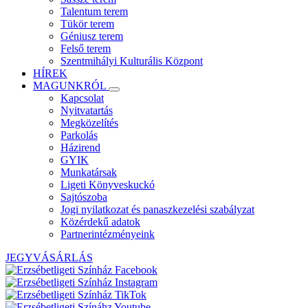
Talentum terem
Tükör terem
Géniusz terem
Felső terem
Szentmihályi Kulturális Központ
HÍREK
MAGUNKRÓL
Kapcsolat
Nyitvatartás
Megközelítés
Parkolás
Házirend
GYIK
Munkatársak
Ligeti Könyveskuckó
Sajtószoba
Jogi nyilatkozat és panaszkezelési szabályzat
Közérdekű adatok
Partnerintézményeink
JEGYVÁSÁRLÁS