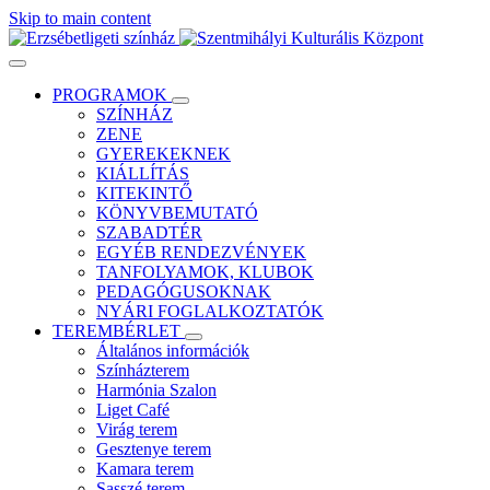
Skip to main content
PROGRAMOK
SZÍNHÁZ
ZENE
GYEREKEKNEK
KIÁLLÍTÁS
KITEKINTŐ
KÖNYVBEMUTATÓ
SZABADTÉR
EGYÉB RENDEZVÉNYEK
TANFOLYAMOK, KLUBOK
PEDAGÓGUSOKNAK
NYÁRI FOGLALKOZTATÓK
TEREMBÉRLET
Általános információk
Színházterem
Harmónia Szalon
Liget Café
Virág terem
Gesztenye terem
Kamara terem
Sasszé terem