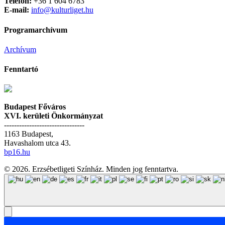
Telefon:
+36 1 604 6783
E-mail:
info@kulturliget.hu
Programarchívum
Archívum
Fenntartó
Budapest Főváros
XVI. kerületi Önkormányzat
--------------------------------
1163 Budapest,
Havashalom utca 43.
bp16.hu
© 2026. Erzsébetligeti Színház. Minden jog fenntartva.