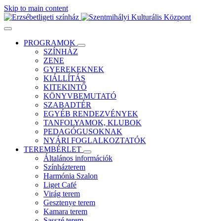
Skip to main content
PROGRAMOK
SZÍNHÁZ
ZENE
GYEREKEKNEK
KIÁLLÍTÁS
KITEKINTŐ
KÖNYVBEMUTATÓ
SZABADTÉR
EGYÉB RENDEZVÉNYEK
TANFOLYAMOK, KLUBOK
PEDAGÓGUSOKNAK
NYÁRI FOGLALKOZTATÓK
TEREMBÉRLET
Általános információk
Színházterem
Harmónia Szalon
Liget Café
Virág terem
Gesztenye terem
Kamara terem
Sasszé terem