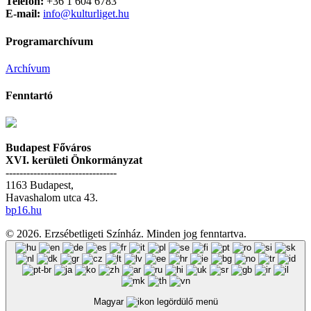
Telefon:
+36 1 604 6783
E-mail:
info@kulturliget.hu
Programarchívum
Archívum
Fenntartó
Budapest Főváros
XVI. kerületi Önkormányzat
--------------------------------
1163 Budapest,
Havashalom utca 43.
bp16.hu
© 2026. Erzsébetligeti Színház. Minden jog fenntartva.
Magyar