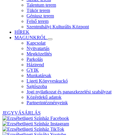
Talentum terem
Tükör terem
Géniusz terem
Felső terem
Szentmihályi Kulturális Központ
HÍREK
MAGUNKRÓL
Kapcsolat
Nyitvatartás
Megközelítés
Parkolás
Házirend
GYIK
Munkatársak
Ligeti Könyveskuckó
Sajtószoba
Jogi nyilatkozat és panaszkezelési szabályzat
Közérdekű adatok
Partnerintézményeink
JEGYVÁSÁRLÁS