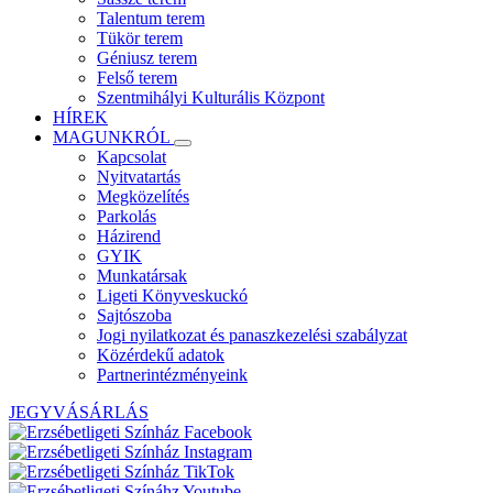
Talentum terem
Tükör terem
Géniusz terem
Felső terem
Szentmihályi Kulturális Központ
HÍREK
MAGUNKRÓL
Kapcsolat
Nyitvatartás
Megközelítés
Parkolás
Házirend
GYIK
Munkatársak
Ligeti Könyveskuckó
Sajtószoba
Jogi nyilatkozat és panaszkezelési szabályzat
Közérdekű adatok
Partnerintézményeink
JEGYVÁSÁRLÁS