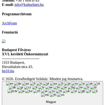
Telefon:
+36 1 604 6783
E-mail:
info@kulturliget.hu
Programarchívum
Archívum
Fenntartó
Budapest Főváros
XVI. kerületi Önkormányzat
--------------------------------
1163 Budapest,
Havashalom utca 43.
bp16.hu
© 2026. Erzsébetligeti Színház. Minden jog fenntartva.
Magyar