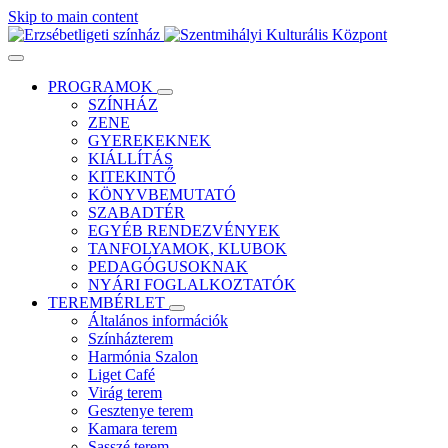
Skip to main content
PROGRAMOK
SZÍNHÁZ
ZENE
GYEREKEKNEK
KIÁLLÍTÁS
KITEKINTŐ
KÖNYVBEMUTATÓ
SZABADTÉR
EGYÉB RENDEZVÉNYEK
TANFOLYAMOK, KLUBOK
PEDAGÓGUSOKNAK
NYÁRI FOGLALKOZTATÓK
TEREMBÉRLET
Általános információk
Színházterem
Harmónia Szalon
Liget Café
Virág terem
Gesztenye terem
Kamara terem
Sasszé terem